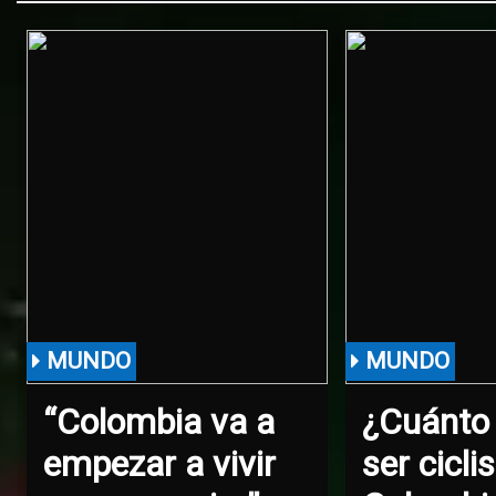
muerto y
Argentina
cinco
para
heridos
despedir a
su padre
MUNDO
MUNDO
“Colombia va a
¿Cuánto
empezar a vivir
ser cicli