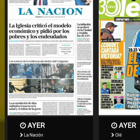
AYER
AYER
La Nación
Olé