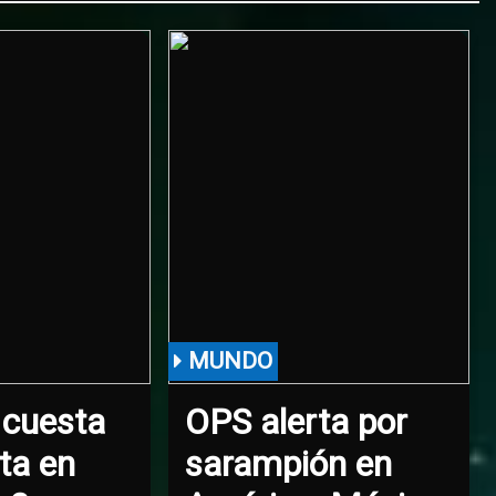
los 68
años en
Rosario
MUNDO
 cuesta
OPS alerta por
sta en
sarampión en