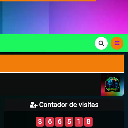
Contador de visitas
3
6
6
5
1
8