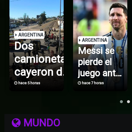
ARGENTINA
ARGENTINA
Dos
Messi se
camionetas
pierde el
cayeron de
juego ante
un puente
Monterrey
hace 5 horas
hace 7 horas
en
en
Leagues
Mendoza:
Cup;
MUNDO
hay un
viajará a