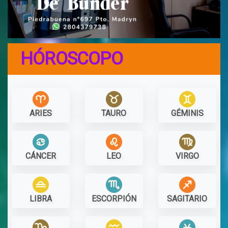
HÓROSCOPO
ARIES
TAURO
GÉMINIS
CÁNCER
LEO
VIRGO
LIBRA
ESCORPIÓN
SAGITARIO