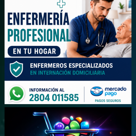
argentino
Thiago
Lio Messi
Almada a
River
MUNDO
MUNDO
Epa Colombia
Colombia:
publica video de
atentados 